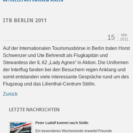
AKTUELLES AUS UNSEREM VEREIN
ITB BERLIN 2011
Mär
15
2011
Auf der Internationalen Tourismusbörse in Berlin traten Horst
Schwenzer und Ute Behrendt als Flugkapitän und
Stewardess der IL 62 „Lady Agnes“ in Aktion. Die Uniformen
der Interflug fanden bei den Besuchern regen Anklang und
somit entstanden viele interessante Gespräche rund um des
Flugzeug und das Lilienthal-Centrum Stölln.
Zurück
LETZTE NACHRICHTEN
Peter Ludolf kommt nach Stölln
Ein besonderes Wochenende erwartet Freunde