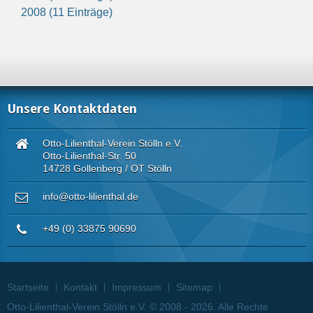
2008 (11 Einträge)
Unsere Kontaktdaten
Otto-Lilienthal-Verein Stölln e.V.
Otto-Lilienthal-Str. 50
14728 Gollenberg / OT Stölln
info@otto-lilienthal.de
+49 (0) 33875 90690
Startseite
Kontakt
Impressum
Sitemap
Otto-Lilienthal-Verein Stölln e.V. © 2008 - 2026. Alle Rechte