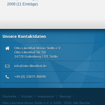
2008 (11 Einträge)
Unsere Kontaktdaten
Otto-Lilienthal-Verein Stölln e.V.
Otto-Lilienthal-Str. 50
14728 Gollenberg / OT Stölln
info@otto-lilienthal.de
+49 (0) 33875 90690
Startseite
Kontakt
Impressum
Sitemap
Otto-Lilienthal-Verein Stölln e.V. © 2008 - 2026. Alle Rechte