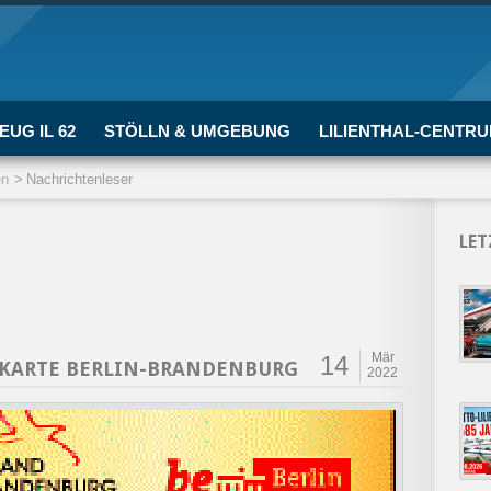
EUG IL 62
STÖLLN & UMGEBUNG
LILIENTHAL-CENTR
en
Nachrichtenleser
LET
Mär
14
SKARTE BERLIN-BRANDENBURG
2022